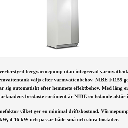
nverterstyrd bergvärmepump utan integrerad varmvattentan
armvattentank väljs efter varmvattenbehov. NIBE F1155 g
 sig automatiskt efter hemmets effektbehov. Med lång er
rknadens bredaste sortiment är NIBE en ledande aktör i
faktor vilket ger en minimal driftskostnad. Värmepumpen
2 kW, 4-16 kW och passar både små och stora bostäder.