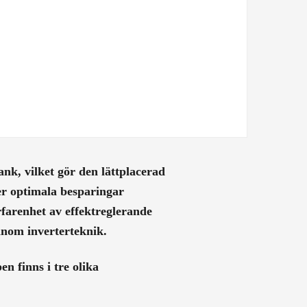
k, vilket gör den lättplacerad
er optimala besparingar
farenhet av effektreglerande
nom inverterteknik.
 finns i tre olika