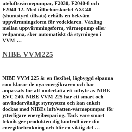
uteluftsvärmepumpar, F2030, F2040-8 och
F2040-12. Med tillbehörskortet AXC40
(shuntstyrd tillsats) erhålls en bekväm
uppvärmningsform för vedeldaren. Växling
mellan uppvärmningsform, värmepump eller
vedpanna, sker automatiskt då styrningen i
VVM …
NIBE VVM225
NIBE VVM 225 är en flexibel, lågbyggd elpanna
som klarar de nya energikraven och har
anpassats för att underlätta ett utbyte av NIBE
EVC 240. NIBE VVM 225 har ett smart och
användarvänligt styrsystem och kan enkelt
dockas med NIBEs luft/vatten-värmepumpar för
ytterligare energibesparing. Tack vare smart
teknik ger produkten dig kontroll över din
energiförbrukning och blir en viktig del …