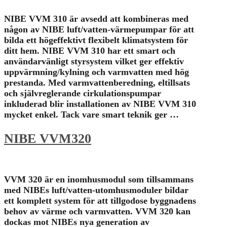
NIBE VVM 310 är avsedd att kombineras med
någon av NIBE luft/vatten-värmepumpar för att
bilda ett högeffektivt flexibelt klimatsystem för
ditt hem. NIBE VVM 310 har ett smart och
användarvänligt styrsystem vilket ger effektiv
uppvärmning/kylning och varmvatten med hög
prestanda. Med varmvattenberedning, eltillsats
och självreglerande cirkulationspumpar
inkluderad blir installationen av NIBE VVM 310
mycket enkel. Tack vare smart teknik ger …
NIBE VVM320
VVM 320 är en inomhusmodul som tillsammans
med NIBEs luft/vatten-utomhusmoduler bildar
ett komplett system för att tillgodose byggnadens
behov av värme och varmvatten. VVM 320 kan
dockas mot NIBEs nya generation av