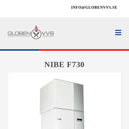
INFO@GLOBENVVS.SE
Na
NIBE F730